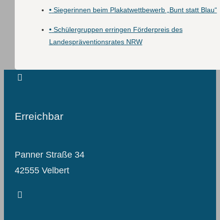
•
Siegerinnen beim Plakatwettbewerb „Bunt statt Blau“
•
Schülergruppen erringen Förderpreis des
Landespräventionsrates NRW
Erreichbar
Panner Straße 34
42555 Velbert