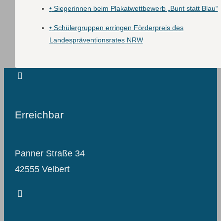
•
Siegerinnen beim Plakatwettbewerb „Bunt statt Blau“
•
Schülergruppen erringen Förderpreis des
Landespräventionsrates NRW
Erreichbar
Panner Straße 34
42555 Velbert