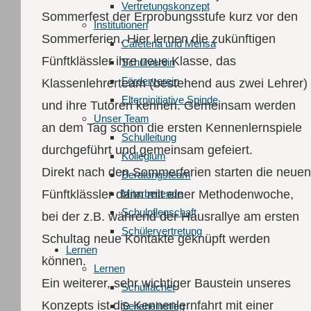
Vertretungskonzept
Sommerfest der Erprobungsstufe kurz vor den
Institutionen
Sommerferien. Hier lernen die zukünftigen
Cafeteria und Mensa
Fünftklässler ihre neue Klasse, das
Schulverein
Förderverein
Klassenlehrerteam (bestehend aus zwei Lehrer)
Elterninitiative Spinde
und ihre Tutoren kennen. Gemeinsam werden
Unser Team
an dem Tag schon die ersten Kennenlernspiele
Schulleitung
durchgeführt und gemeinsam gefeiert.
Kollegium
Direkt nach den Sommerferien starten die neuen
Beratungsteam
Mitarbeitende
Fünftklässler dann mit einer Methodenwoche,
Schulpflegschaft
bei der z.B. während der Hausrallye am ersten
Schülervertretung
Schultag neue Kontakte geknüpft werden
Lernen
können.
Lernen
Ein weiterer, sehr wichtiger Baustein unseres
Schulfächer
Konzepts ist die Kennenlernfahrt mit einer
Seiteneinstieg