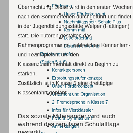
Förderung
Übernachtung. Diese wird in den ersten Wochen
Unser Förderkonzept
nach den Sommerferien durchgeführt und findet
Nachmittagsbetr. Schule Plus
in der Jugendbildungsstätte Welper (Hattingen)
Komm mit!
statt. Die Tutoren gestalten das
Leseförderung
Rahmenprogramm mit zahlreichen Kennenlern-
Berufsorientierung
Erprobungsstufe
und Teamspielen, um den
(Stufen 5 & 6)
Klassenzusammenhalt direkt zu Beginn zu
Kontaktpersonen
stärken.
Erprobungsstufenkonzept
Zusätzlich ist in Klasse 6 eine dreitägige
Unser Förderkonzept
Klassenfahrt geplant.
Unterricht und Organisation
2. Fremdsprache in Klasse 7
Infos für Viertklässler
Das soziale Miteinander wird auch
Fit fürs Gymnasium?
während des regulären Schulalltags
Anmeldungen
gestärkt.