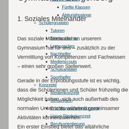
Fünfte Klassen
Abiturjahrgänge
1. Soziales Miteinander
Schüler­gruppen
Tutoren
Streitschlichter
Das soziale Miteinander an unserem
Lerncoaches
Gymnasium hat für uns – zusätzlich zu der
Nachhelfer
Vermittlung von Kompetenzen und Fachwissen
Medienscouts
– einen sehr großen Stellenwert.
Schulsanitäter
Sporthelfer
Gerade in der Erprobungsstufe ist es wichtig,
Konzepte
dass die Schülerinnen und Schüler frühzeitig die
Medienkonzept
Möglichkeit haben, sich auch außerhalb des
Schulregeln
normalen Unterrichts während gemeinsamer
Erprobungsstufenkonzept
Unser Förderkonzept
Aktivitäten kennenzulernen.
Berufsorientierung
Ein erster Einstieg bietet das alljährliche