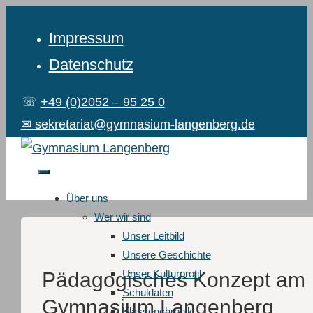
Impressum
Datenschutz
☏
+49 (0)2052 – 95 25 0
✉ sekretariat@gymnasium-langenberg.de
Über uns
Wer wir sind
Unser Leitbild
Unsere Geschichte
Unser Kulturprofil
Pädagogisches Konzept am
Schuldaten
Gymnasium Langenberg
Klassenchronik