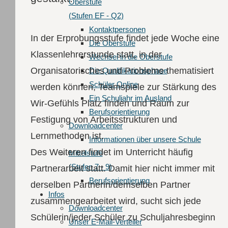
Oberstufe
(Stufen EF - Q2)
Kontaktpersonen
In der Erprobungsstufe findet jede Woche eine
Die Oberstufe
Klassenlehrerstunde statt, in der
Wechsel in die Oberstufe
Organisatorisches und Probleme thematisiert
Die Qualifikationsphase
Schüler Online
werden können, Teamspiele zur Stärkung des
Ein Schuljahr im Ausland
Wir-Gefühls Platz finden und Raum zur
Berufsorientierung
Festigung von Arbeitsstrukturen und
Downloadcenter
Lernmethoden ist.
Informationen über unsere Schule
Des Weiteren findet im Unterricht häufig
Mittelstufe
(Stufen 7 - 9)
Partnerarbeit statt. Damit hier nicht immer mit
Berufsorientierung
derselben Partnerin/demselben Partner
Infos
zusammengearbeitet wird, sucht sich jede
Downloadcenter
Schülerin/jeder Schüler zu Schuljahresbeginn
Unser E-Mail-Verteiler