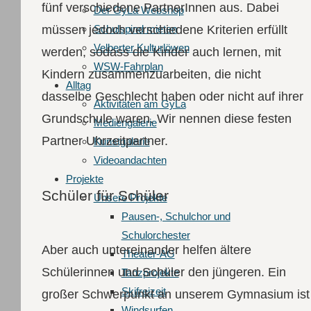
fünf verschiedene PartnerInnen aus. Dabei
Der GyLa Webshop
Schulspind mieten
müssen jedoch verschiedene Kriterien erfüllt
Velberter Kulturlöwen
werden, sodass die Kinder auch lernen, mit
WSW-Fahrplan
Kindern zusammenzuarbeiten, die nicht
Alltag
dasselbe Geschlecht haben oder nicht auf ihrer
Aktivitäten am GyLa
Grundschule waren. Wir nennen diese festen
Mediengalerie
Partner Uhrzeitpartner.
Kunstgalerie
Videoandachten
Projekte
Schüler für Schüler
Unsere Projekte
Pausen-, Schulchor und
Schulorchester
Aber auch untereinander helfen ältere
Theater-AG
Schülerinnen und Schüler den jüngeren. Ein
Tanzprojekte
Skifreizeit
großer Schwerpunkt an unserem Gymnasium ist
Windsurfen