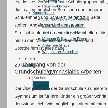
es, dass es verschiedenste Schülergruppen gibt,
Regenwaldprojekt
die in allen möglichen Bereichen den jüngeren
Kooperationen
Schülerinnen und Schülern helfend zur Seite
Stadtteilbibliothek Langenberg
stehen. Angefangen bei den Tutoren,
Musik&Kunstschule Velbert
Tanzschule im Bürgerhaus
Streitschlichtern, Lerncoaches, Nachhelfern, bis
Museum Folkwang in Essen
hin zu den Medienscouts, Sanitätern und
AlldieKunst-Haus
Sporthelfern ist alles dabei.
Wuppertaler Sinfoniker
Termine
2. Übergang von der
Kontakt
Grundschule/gymnasiales Arbeiten
⌕
Suchen
nach:
Der Übergang von der Grundschule zu unserem
Gymnasium ist für Ihre Kinder ein großer Schritt,
den wir so leicht wie möglich gestalten möchten.