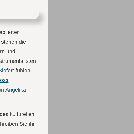
blierter
 stehen die
ern und
nstrumentalisten
Siefert
fühlen
loss
von
Angelika
des kulturellen
hreiben Sie ihr