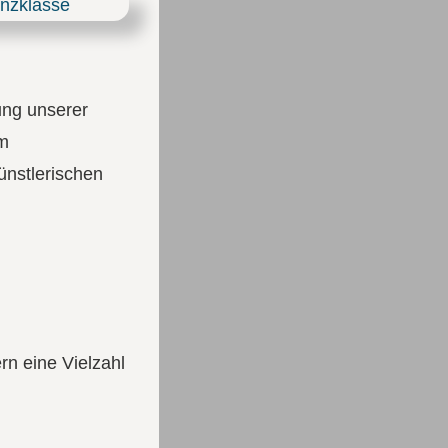
lung unserer
im
ünstlerischen
rn eine Vielzahl