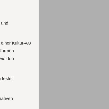
- und
 einer Kultur-AG
sformen
wie den
 fester
eativen