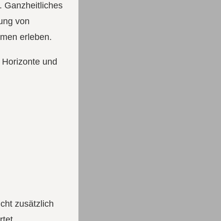
. Ganzheitliches
fung von
rmen erleben.
t Horizonte und
ht zusätzlich
tet.