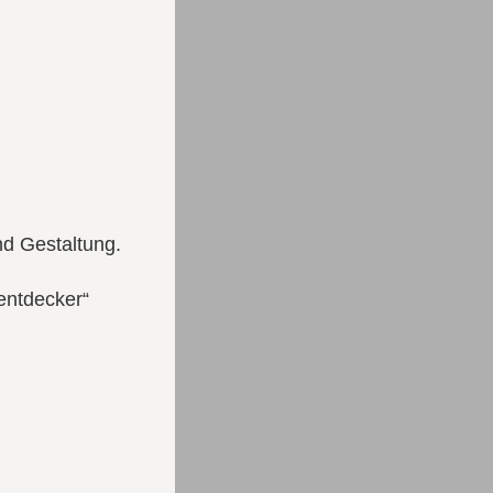
nd Gestaltung.
rentdecker“