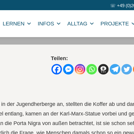
☏
+49 (0)2
LERNEN
INFOS
ALLTAG
PROJEKTE
Teilen:
in der Jugendherberge an, stellten die Koffer ab und da
sel entlang, kamen an der Karl-Marx-Statue vorbei und g
n die Porta Nigra von außen betrachtet, ist sie schon se
rlich die Frage, wie Menschen damals schon so ein gewa