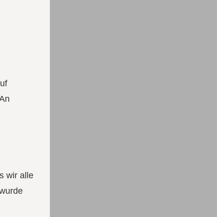
uf
 An
 wir alle
 wurde