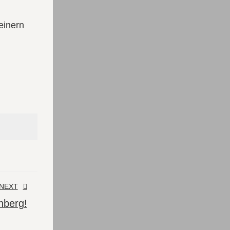
einern
NEXT
nberg!