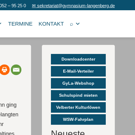
052 – 95 25 0
✉ sekretariat@gymnasium-langenberg.de
TERMINE
KONTAKT
⌕
Downloadcenter
E-Mail-Verteiler
GyLa-Webshop
Schulspind mieten
nn ging
Velberter Kulturlöwen
elangten
WSW-Fahrplan
hr
Neueste
ltiges