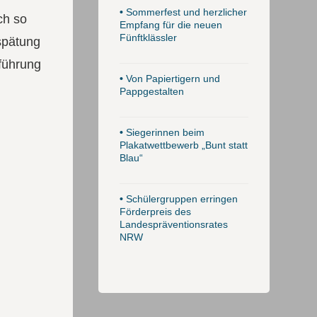
•
Sommerfest und herzlicher
ch so
Empfang für die neuen
Fünftklässler
rspätung
sführung
•
Von Papiertigern und
Pappgestalten
•
Siegerinnen beim
Plakatwettbewerb „Bunt statt
Blau“
•
Schülergruppen erringen
Förderpreis des
Landespräventionsrates
NRW