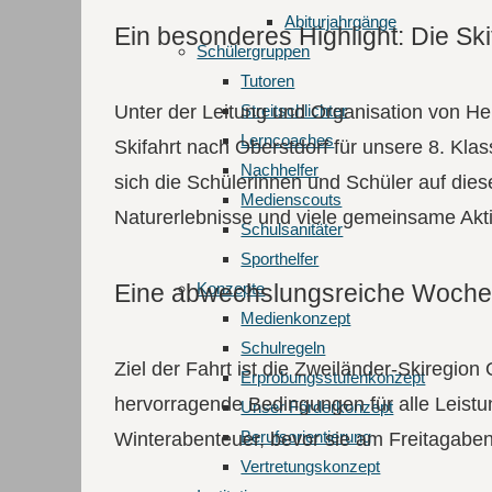
Abiturjahrgänge
Ein besonderes Highlight: Die Ski
Schüler­gruppen
Tutoren
Streitschlichter
Unter der Leitung und Organisation von Her
Lerncoaches
Skifahrt nach Oberstdorf für unsere 8. Kla
Nachhelfer
sich die Schülerinnen und Schüler auf die
Medienscouts
Naturerlebnisse und viele gemeinsame Aktiv
Schulsanitäter
Sporthelfer
Eine abwechslungsreiche Woche
Konzepte
Medienkonzept
Schulregeln
Ziel der Fahrt ist die Zweiländer-Skiregion
Erprobungsstufenkonzept
hervorragende Bedingungen für alle Leistu
Unser Förderkonzept
Berufsorientierung
Winterabenteuer, bevor sie am Freitagabe
Vertretungskonzept