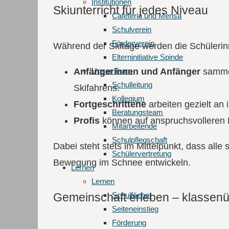
Institutionen
Skiunterricht für jedes Niveau
Cafeteria und Mensa
Schulverein
Förderverein
Während der Skitage werden die Schülerinn
Elterninitiative Spinde
Anfängerinnen und Anfänger
sammel
Unser Team
Schulleitung
Skifahrens.
Kollegium
Fortgeschrittene
arbeiten gezielt an 
Beratungsteam
Profis
können auf anspruchsvolleren P
Mitarbeitende
Schulpflegschaft
Dabei steht stets im Mittelpunkt, dass alle
Schülervertretung
Bewegung im Schnee entwickeln.
Lernen
Lernen
Schulfächer
Gemeinschaft erleben – klassenü
Seiteneinstieg
Förderung