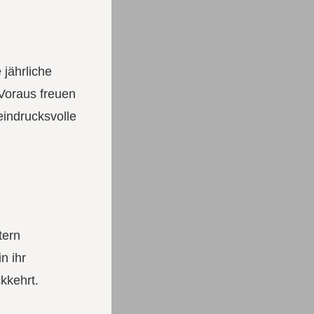
 jährliche
 Voraus freuen
eindrucksvolle
tern
n ihr
kkehrt.