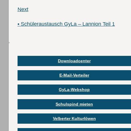
Next
•
Schüleraustausch GyLa – Lannion Teil 1
Downloadcenter
E-Mail-Verteiler
GyLa-Webshop
Schulspind mieten
Velberter Kulturlöwen