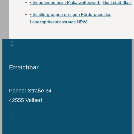
•
Siegerinnen beim Plakatwettbewerb „Bunt statt Blau“
•
Schülergruppen erringen Förderpreis des
Landespräventionsrates NRW
Erreichbar
Panner Straße 34
42555 Velbert