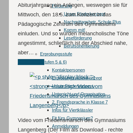
Abiturjahrgang ein Anliegen, weswegen sie für
Förderung
Unser Förderkonzept
Mittwoch, den 18.5. zum Konzert in das
Nachmittagsbetr. Schule Plus
Pädagogische Zentrum des Gymnasiums
Komm mit!
einluden. Und so wurden melancholische Töne
Leseförderung
angestimmt, schließlich ist der Abschied nahe,
Berufsorientierung
aber…
Erprobungsstufe
Read More
(Stufen 5 & 6)
Kontaktpersonen
Erprobungsstufenkonzept
Unser Förderkonzept
Unterricht und Organisation
2. Fremdsprache in Klasse 7
Infos für Viertklässler
Fit fürs Gymnasium?
Video vom Friedensmarsch des Gymnasiums
Anmeldungen
Langenberg (Der Film als Download - rechte