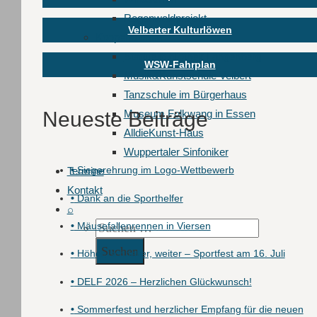
Regenwaldprojekt
Velberter Kulturlöwen
Kooperationen
Stadtteilbibliothek Langenberg
WSW-Fahrplan
Musik&Kunstschule Velbert
Tanzschule im Bürgerhaus
Museum Folkwang in Essen
Neueste Beiträge
AlldieKunst-Haus
Wuppertaler Sinfoniker
•
Siegerehrung im Logo-Wettbewerb
Termine
Kontakt
•
Dank an die Sporthelfer
⌕
•
Mäusefallenrennen in Viersen
Suchen
nach:
•
Höher, schneller, weiter – Sportfest am 16. Juli
•
DELF 2026 – Herzlichen Glückwunsch!
•
Sommerfest und herzlicher Empfang für die neuen