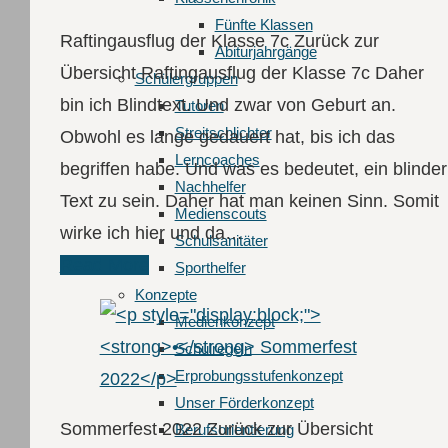
Fünfte Klassen
Raftingausflug der Klasse 7c Zurück zur
Abiturjahrgänge
Übersicht Raftingausflug der Klasse 7c Daher
Schüler­gruppen
bin ich Blindtext. Und zwar von Geburt an.
Tutoren
Streitschlichter
Obwohl es lange gedauert hat, bis ich das
Lerncoaches
begriffen habe. Und was es bedeutet, ein blinder
Nachhelfer
Text zu sein. Daher hat man keinen Sinn. Somit
Medienscouts
wirke ich hier und da…
Schulsanitäter
Read More
Sporthelfer
Konzepte
Medienkonzept
Schulregeln
Erprobungsstufenkonzept
Unser Förderkonzept
Sommerfest 2022 Zurück zur Übersicht
Berufsorientierung