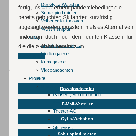
Der GyLa Webshop
fertig, los – da erneut pandemiebedingt die
Schulspind mieten
bereits gebuchten Skifahrten kurzfristig
Velberter Kulturlöwen
abgesagt werden mussten, hieß es Alternativen
WSW-Fahrplan
finden, um doch noch den neunten Klassen, für
Alltag
Aktivitäten am GyLa
die die Skifahrt bereits zum…
Mediengalerie
Read More
Kunstgalerie
Videoandachten
Projekte
Unsere Projekte
Downloadcenter
Pausen-, Schulchor und
Schulorchester
E-Mail-Verteiler
Theater-AG
GyLa-Webshop
Tanzprojekte
Skifreizeit
Schulspind mieten
Windsurfen