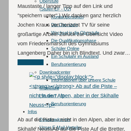
Oberstufe
Maustaste / langer Tipp auf den Link und
(Stufen EF - Q2)
"speichern unter".) Wir danken ganz herzlich
Kontaktpersonen
Jochen Kraus von horizont TV für seine
Die Oberstufe
Wechsel in die Oberstufe
großartige Arbeit! Zurück zur Übersicht Video
Die Qualifikationsphase
vom Friedensmarsch des Gymnasiums
Schüler Online
Langenberg Daher bin ich Blindtext. Und zwar…
Ein Schuljahr im Ausland
Read More
Berufsorientierung
Downloadcenter
Informationen über unsere Schule
Mittelstufe
(Stufen 7 - 9)
Berufsorientierung
Infos
Ab auf die Piste – nicht in den Alpen, aber in der
Downloadcenter
Unser E-Mail-Verteiler
Skihalle NeussAb auf die Piste Auf die Bretter,