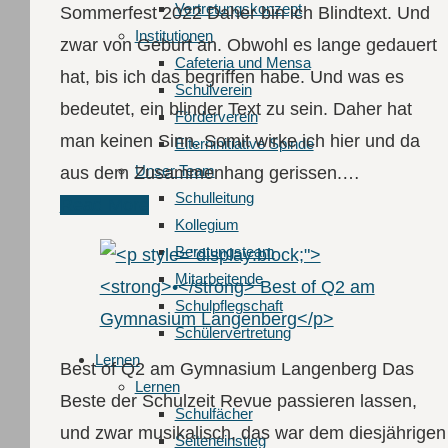
Vertretungskonzept
Sommerfest 2022 Daher bin ich Blindtext. Und
Institutionen
zwar von Geburt an. Obwohl es lange gedauert
Cafeteria und Mensa
hat, bis ich das begriffen habe. Und was es
Schulverein
bedeutet, ein blinder Text zu sein. Daher hat
Förderverein
man keinen Sinn. Somit wirke ich hier und da
Elterninitiative Spinde
Unser Team
aus dem Zusammenhang gerissen.…
Schulleitung
Read More
Kollegium
Beratungsteam
Mitarbeitende
Schulpflegschaft
Schülervertretung
Lernen
Best of Q2 am Gymnasium Langenberg Das
Lernen
Beste der Schulzeit Revue passieren lassen,
Schulfächer
und zwar musikalisch, das war dem diesjährigen
Seiteneinstieg