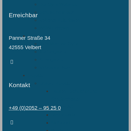
Der GyLa Webshop
Schulspind mieten
Erreichbar
Velberter Kulturlöwen
WSW-Fahrplan
Alltag
Panner Straße 34
Aktivitäten am GyLa
42555 Velbert
Mediengalerie
Kunstgalerie
Videoandachten
Projekte
Unsere Projekte
Kontakt
Pausen-, Schulchor und
Schulorchester
Theater-AG
+49 (0)2052 – 95 25 0
Tanzprojekte
Skifreizeit
Windsurfen