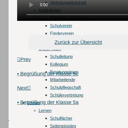
Vertretungskonzept
Institutionen
Cafeteria und Mensa
Schulverein
Förderverein
Elterninitiative Spinde
Zurück zur Übersicht
Unser Team
Schulleitung
Prev
Kollegium
Beratungsteam
•
Begrüßung der Klasse 5c
Mitarbeitende
Schulpflegschaft
Next
Schülervertretung
•
Begrüßung der Klasse 5a
Lernen
Lernen
Schulfächer
Seiteneinstieg