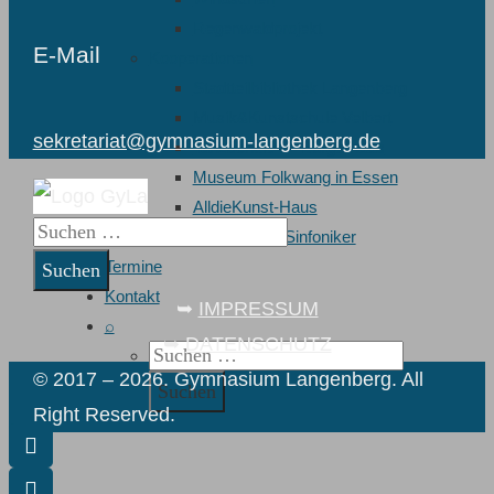
Regenwaldprojekt
E-Mail
Kooperationen
Stadtteilbibliothek Langenberg
Musik&Kunstschule Velbert
sekretariat@gymnasium-langenberg.de
Tanzschule im Bürgerhaus
Museum Folkwang in Essen
AlldieKunst-Haus
Suchen
Wuppertaler Sinfoniker
nach:
Termine
Kontakt
➥
IMPRESSUM
⌕
➥
DATENSCHUTZ
Suchen
© 2017 – 2026. Gymnasium Langenberg. All
nach:
Right Reserved.