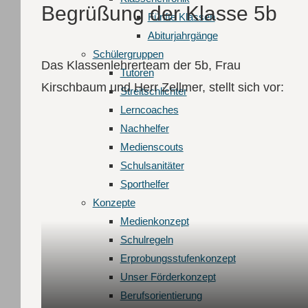
Begrüßung der Klasse 5b
Fünfte Klassen
Abiturjahrgänge
Schüler­gruppen
Das Klassenlehrerteam der 5b, Frau
Tutoren
Kirschbaum und Herr Zellmer, stellt sich vor:
Streitschlichter
Lerncoaches
Nachhelfer
Medienscouts
Schulsanitäter
Sporthelfer
Konzepte
Medienkonzept
Schulregeln
Erprobungsstufenkonzept
Unser Förderkonzept
Berufsorientierung