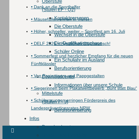
Oberstufe
•
Dank an die Sporthelfer
(Stufen EF - Q2)
Kontaktpersonen
•
Mäusefallenrennen in Viersen
Die Oberstufe
•
Höher, schneller, weiter – Sportfest am 16. Juli
Wechsel in die Oberstufe
Die Qualifikationsphase
•
DELF 2026 – Herzlichen Glückwunsch!
Schüler Online
•
Sommerfest und herzlicher Empfang für die neuen
Ein Schuljahr im Ausland
Fünftklässler
Berufsorientierung
•
Von Papiertigern und Pappgestalten
Downloadcenter
Informationen über unsere Schule
•
Siegerinnen beim Plakatwettbewerb „Bunt statt Blau“
Mittelstufe
•
Schülergruppen erringen Förderpreis des
(Stufen 7 - 9)
Landespräventionsrates NRW
Berufsorientierung
Infos
Downloadcenter
Unser E-Mail-Verteiler