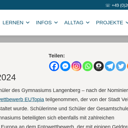
☏
+49 (0)2
LERNEN
INFOS
ALLTAG
PROJEKTE
Teilen:
2024
chüler des Gymnasiums Langenberg – nach der Nominier
ettbewerb EUTopia
teilgenommen, der von der Stadt Ve
altet wurde. Schülerinne und Schüler der Gesamtschul
asiums beteiligten sich ebenfalls mit zahlreichen
uropa an dem Fotowettbewerb, der mit einigen Geldpr