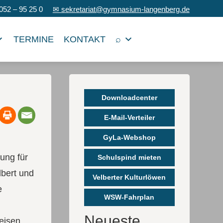
052 – 95 25 0
✉ sekretariat@gymnasium-langenberg.de
TERMINE
KONTAKT
⌕
Downloadcenter
E-Mail-Verteiler
GyLa-Webshop
ung für
Schulspind mieten
lbert und
Velberter Kulturlöwen
e
WSW-Fahrplan
Neueste
eisen