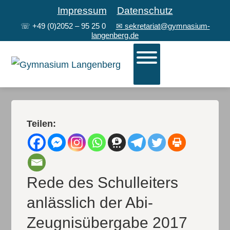
Impressum
Datenschutz
☏
+49 (0)2052 – 95 25 0
✉ sekretariat@gymnasium-
langenberg.de
Teilen:
Rede des Schulleiters
anlässlich der Abi-
Zeugnisübergabe 2017