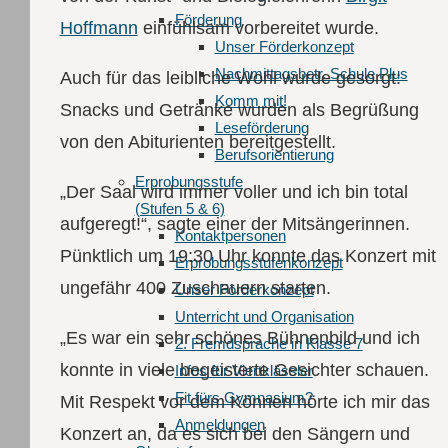
Förderung
Hoffmann
einfühlsam vorbereitet wurde.
Unser Förderkonzept
Nachmittagsbetr. Schule Plus
Auch für das leibliche Wohl wurde gesorgt:
Komm mit!
Snacks und Getränke wurden als Begrüßung
Leseförderung
von den Abiturienten bereitgestellt.
Berufsorientierung
Erprobungsstufe
„Der Saal wird immer voller und ich bin total
(Stufen 5 & 6)
aufgeregt!“, sagte einer der Mitsängerinnen.
Kontaktpersonen
Pünktlich um 19:30 Uhr konnte das Konzert mit
Erprobungsstufenkonzept
ungefähr 400 Zuschauern starten.
Unser Förderkonzept
Unterricht und Organisation
„Es war ein sehr schönes Bühnenbild und ich
2. Fremdsprache in Klasse 7
konnte in viele begeisterte Gesichter schauen.
Infos für Viertklässler
Fit fürs Gymnasium?
Mit Respekt vor dem Können hörte ich mir das
Anmeldungen
Konzert an, da es sich bei den Sängern und