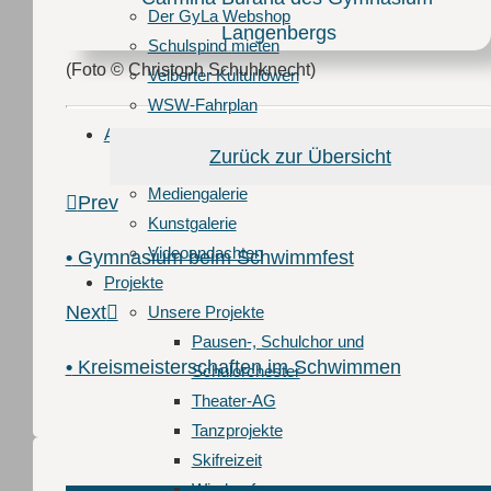
Der GyLa Webshop
Schulspind mieten
(Foto © Christoph Schuhknecht)
Velberter Kulturlöwen
WSW-Fahrplan
Alltag
Zurück zur Übersicht
Aktivitäten am GyLa
Mediengalerie
Prev
Kunstgalerie
Videoandachten
•
Gymnasium beim Schwimmfest
Projekte
Next
Unsere Projekte
Pausen-, Schulchor und
•
Kreismeisterschaften im Schwimmen
Schulorchester
Theater-AG
Tanzprojekte
Skifreizeit
Windsurfen