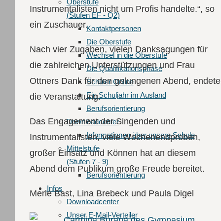
Oberstufe
Instrumentalisten nicht um Profis handelte.“, so
(Stufen EF - Q2)
ein Zuschauer.
Kontaktpersonen
Die Oberstufe
Nach vier Zugaben, vielen Danksagungen für
Wechsel in die Oberstufe
die zahlreichen Unterstützungen und Frau
Die Qualifikationsphase
Ottners Dank für den gelungenen Abend, endete
Schüler Online
Ein Schuljahr im Ausland
die Veranstaltung.
Berufsorientierung
Das Engagement der Singenden und
Downloadcenter
Informationen über unsere Schule
Instrumentalisten, viele Wochenendproben,
Mittelstufe
großer Einsatz und Können hat an diesem
(Stufen 7 - 9)
Abend dem Publikum große Freude bereitet.
Berufsorientierung
Infos
Merle Bast, Lina Brebeck und Paula Digel
Downloadcenter
Unser E-Mail-Verteiler