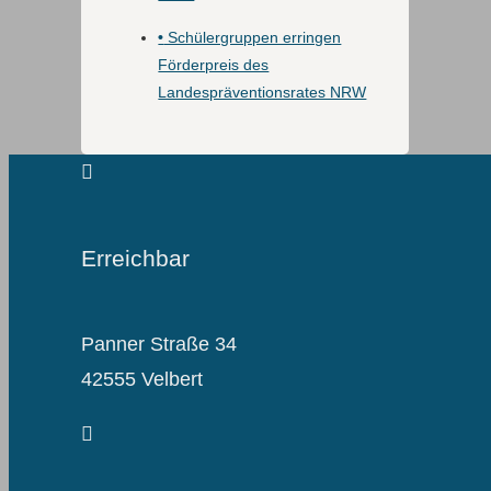
•
Schülergruppen erringen
Förderpreis des
Landespräventionsrates NRW
Erreichbar
Panner Straße 34
42555 Velbert