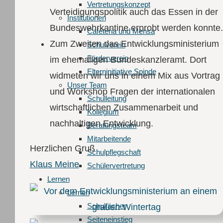
Vertretungskonzept
Verteidigungspolitik auch das Essen in der
Institutionen
Bundeswehrkantine erprobt werden konnte.
Cafeteria und Mensa
Zum Zweiten das Entwicklungsministerium
Schulverein
Förderverein
im ehemaligen Bundeskanzleramt. Dort
Elterninitiative Spinde
widmeten wir uns in einem Mix aus Vortrag
Unser Team
und Workshop Fragen der internationalen
Schulleitung
wirtschaftlichen Zusammenarbeit und
Kollegium
nachhaltigen Entwicklung.
Beratungsteam
Mitarbeitende
Herzlichen Gruß
Schulpflegschaft
Klaus Meine
Schülervertretung
Lernen
Lernen
Schulfächer
Seiteneinstieg