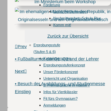
Förderung
Unser Förderkonzept
Nachmittagsbetr. Schule Plus
Komm mit!
Leseförderung
Zurück zur Übersicht
Berufsorientierung
Erprobungsstufe
Prev
(Stufen 5 & 6)
Kontaktpersonen
•
Fußballturnier der Q1, Q2 und der Lehrer
Erprobungsstufenkonzept
Next
Unser Förderkonzept
Unterricht und Organisation
•
Besuch der Ausbildungs- und Studienmesse
2. Fremdsprache in Klasse 7
Einstieg
Infos für Viertklässler
Fit fürs Gymnasium?
Anmeldungen