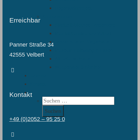
Regenwaldprojekt
Kooperationen
Erreichbar
Stadtteilbibliothek Langenberg
Musik&Kunstschule Velbert
Tanzschule im Bürgerhaus
Panner Straße 34
Museum Folkwang in Essen
42555 Velbert
AlldieKunst-Haus
Wuppertaler Sinfoniker
Termine
Kontakt
⌕
Kontakt
Suchen
nach:
+49 (0)2052 – 95 25 0