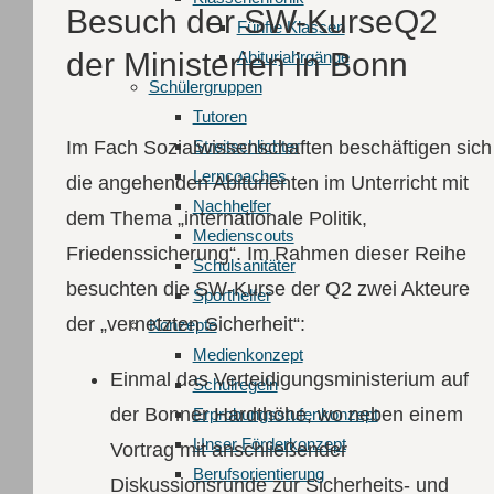
Besuch der SW-KurseQ2
Fünfte Klassen
der Ministerien in Bonn
Abiturjahrgänge
Schüler­gruppen
Tutoren
Im Fach Sozialwissenschaften beschäftigen sich
Streitschlichter
Lerncoaches
die angehenden Abiturienten im Unterricht mit
Nachhelfer
dem Thema „internationale Politik,
Medienscouts
Friedenssicherung“. Im Rahmen dieser Reihe
Schulsanitäter
besuchten die SW-Kurse der Q2 zwei Akteure
Sporthelfer
der „vernetzten Sicherheit“:
Konzepte
Medienkonzept
Einmal das Verteidigungsministerium auf
Schulregeln
der Bonner Hardthöhe, wo neben einem
Erprobungsstufenkonzept
Unser Förderkonzept
Vortrag mit anschließender
Berufsorientierung
Diskussionsrunde zur Sicherheits- und