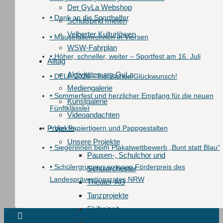
Der GyLa Webshop
•
Dank an die Sporthelfer
Schulspind mieten
Velberter Kulturlöwen
•
Mäusefallenrennen in Viersen
WSW-Fahrplan
•
Höher, schneller, weiter – Sportfest am 16. Juli
Alltag
Aktivitäten am GyLa
•
DELF 2026 – Herzlichen Glückwunsch!
Mediengalerie
•
Sommerfest und herzlicher Empfang für die neuen
Kunstgalerie
Fünftklässler
Videoandachten
•
Von Papiertigern und Pappgestalten
Projekte
Unsere Projekte
•
Siegerinnen beim Plakatwettbewerb „Bunt statt Blau“
Pausen-, Schulchor und
•
Schülergruppen erringen Förderpreis des
Schulorchester
Landespräventionsrates NRW
Theater-AG
Tanzprojekte
Skifreizeit
Windsurfen