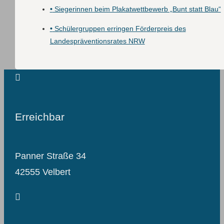
•
Siegerinnen beim Plakatwettbewerb „Bunt statt Blau“
•
Schülergruppen erringen Förderpreis des
Landespräventionsrates NRW
Erreichbar
Panner Straße 34
42555 Velbert